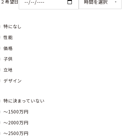
第２希望日
特になし
性能
価格
子供
立地
デザイン
特に決まっていない
〜1500万円
〜2000万円
〜2500万円