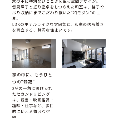
家の中に特別なひとときを生む空間デザイン。
雪見障子と掘り座卓をしつらえた和室は、格子や
吊り収納にまでこだわり抜いた“和モダン”の世
界。
LDKのホテルライクな雰囲気と、和室の落ち着き
を両立する、贅沢な住まいです。
家の中に、もうひと
つの“静寂”
2階の一角に設けられ
たセカンドリビング
は、読書・映画鑑賞・
趣味・仕事など、多目
的に使える贅沢な空
間。