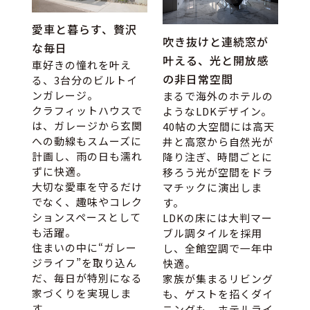
愛車と暮らす、贅沢
吹き抜けと連続窓が
な毎日
叶える、光と開放感
車好きの憧れを叶え
の非日常空間
る、3台分のビルトイ
ンガレージ。
まるで海外のホテルの
クラフィットハウスで
ようなLDKデザイン。
は、ガレージから玄関
40帖の大空間には高天
への動線もスムーズに
井と高窓から自然光が
計画し、雨の日も濡れ
降り注ぎ、時間ごとに
ずに快適。
移ろう光が空間をドラ
大切な愛車を守るだけ
マチックに演出しま
でなく、趣味やコレク
す。
ションスペースとして
LDKの床には大判マー
も活躍。
ブル調タイルを採用
住まいの中に“ガレー
し、全館空調で一年中
ジライフ”を取り込ん
快適。
だ、毎日が特別になる
家族が集まるリビング
家づくりを実現しま
も、ゲストを招くダイ
す。
ニングも、ホテルライ