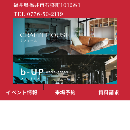
福井県福井市石盛町1012番1
TEL
0776-50-2119
イベント情報
来場予約
資料請求
SNS