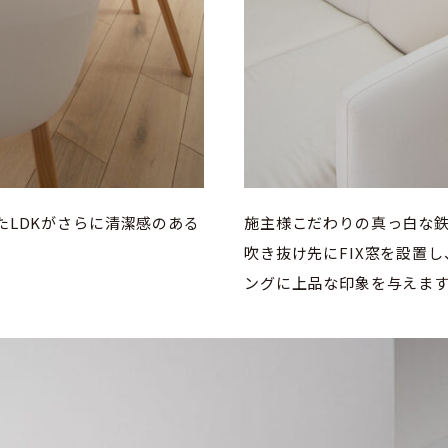
たLDKがさらに清潔感のある
施主様こだわりの真っ白な
吹き抜け先にFIX窓を設置
ングに上品な印象を与えま