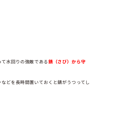
って水回りの強敵である
錆（さび）から守
ンなどを長時間置いておくと錆がうつってし