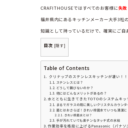
CRAFITHOUSEではすべてのお客様に
失敗
福井県内にあるキッチンメーカー大手3社
知識として持っているだけで、確実にご自
目次
[
隠す
]
Table of Contents
クリナップのステンレスキッチンが凄い！！
ステンレスとは？
どうして錆びないのか？
他にはどんなメリットがあるの？
水とともに生きてきたTOTOのシステムキッ
まるでガラスの用に美しいクリスタルカウンタ
菌とはおさらば！きれい除菌水でいつも清潔に
きれい除菌水とは？
手が汚れていても楽チンなタッチ式の水栓
作業効率を格段に上げるPanasonic（パ