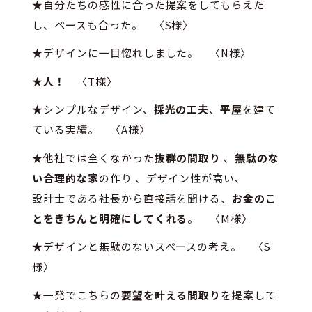
★自分たちの感性に合った提案をしてもらえた
し、ペースも合った。 〈S様〉
★デザインに一目惚れしました。 〈N様〉
★
人！
〈T様〉
★シンプルなデザイン、
採光の工夫
、
平屋
を建て
ている実績。 〈A様〉
★他社では全くなかった
抜群の間取り
、
無駄のな
い合理的な家
の作り 、デザイン性が高い、
設計士である社長から直接話を聞ける、
お金のこ
とをきちんと明確にしてくれる
。 〈M様〉
★デザインと無駄のないスペースの考え。 〈S
様〉
★一発でこちらの
要望を叶える間取り
を提案して