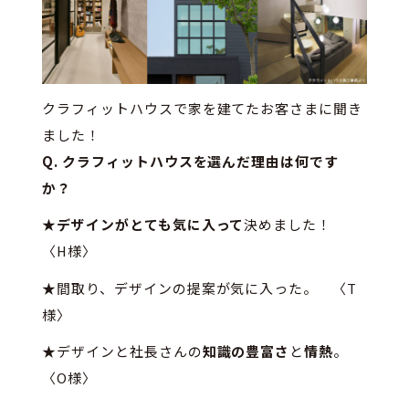
クラフィットハウスで家を建てたお客さまに聞き
ました！
Q. クラフィットハウスを選んだ理由は何です
か？
★
デザインがとても気に入って
決めました！
〈H様〉
★間取り、デザインの提案が気に入った。 〈T
様〉
★デザインと社長さんの
知識の豊富さ
と
情熱
。
〈O様〉